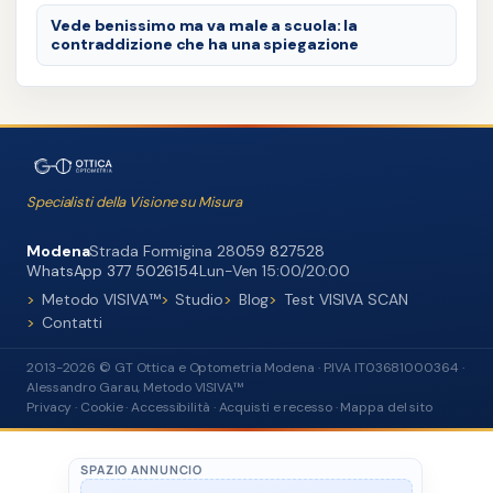
Vede benissimo ma va male a scuola: la
contraddizione che ha una spiegazione
Specialisti della Visione su Misura
Modena
Strada Formigina 28
059 827528
WhatsApp 377 5026154
Lun-Ven 15:00/20:00
Metodo VISIVA™
Studio
Blog
Test VISIVA SCAN
Contatti
2013-2026 © GT Ottica e Optometria Modena · P.IVA IT03681000364 ·
Alessandro Garau, Metodo VISIVA™
Privacy
·
Cookie
·
Accessibilità
·
Acquisti e recesso
·
Mappa del sito
SPAZIO ANNUNCIO