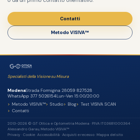
o da un primo contatto orientativo.
Contatti
Metodo VISIVA™
Specialisti della Visione su Misura
Modena
Strada Formigina 28
059 827528
WhatsApp 377 5026154
Lun-Ven 15:00/20:00
Metodo VISIVA™
Studio
Blog
Test VISIVA SCAN
Contatti
2013-2026 © GT Ottica e Optometria Modena · P.IVA IT03681000364 ·
Alessandro Garau, Metodo VISIVA™
Privacy
·
Cookie
·
Accessibilità
·
Acquisti e recesso
·
Mappa del sito