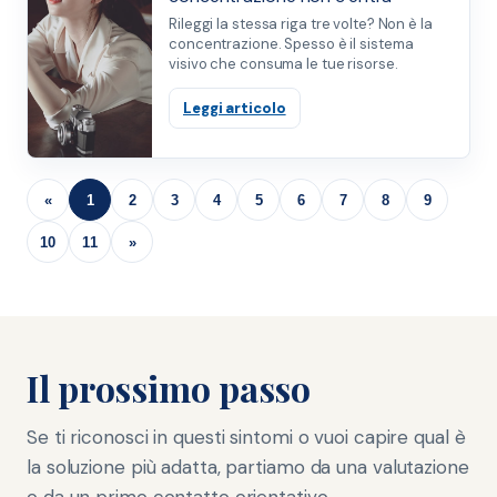
Rileggi la stessa riga tre volte? Non è la
concentrazione. Spesso è il sistema
visivo che consuma le tue risorse.
Leggi articolo
«
1
2
3
4
5
6
7
8
9
10
11
»
Il prossimo passo
Se ti riconosci in questi sintomi o vuoi capire qual è
la soluzione più adatta, partiamo da una valutazione