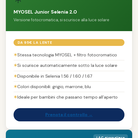
MYOSEL Junior Selenia 2.0
Versione fotocromatica, si scurisce alla luce solare
DA 95€ LA LENTE
✶
Stessa tecnologia MYOSEL + filtro fotocromatico
✶
Si scurisce automaticamente sotto la luce solare
✶
Disponibile in Selenia 1.56 / 1.60 / 1.67
✶
Colori disponibili: grigio, marrone, blu
✶
Ideale per bambini che passano tempo all’aperto
Prenota il controllo →
LAC giornaliera