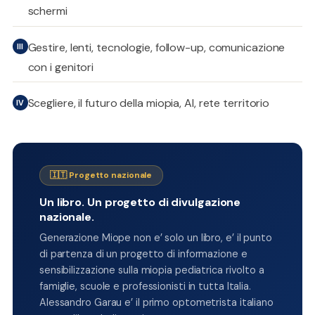
schermi
Gestire, lenti, tecnologie, follow-up, comunicazione
III
con i genitori
Scegliere, il futuro della miopia, AI, rete territorio
IV
🇮🇹 Progetto nazionale
Un libro. Un progetto di divulgazione
nazionale.
Generazione Miope non e’ solo un libro, e’ il punto
di partenza di un progetto di informazione e
sensibilizzazione sulla miopia pediatrica rivolto a
famiglie, scuole e professionisti in tutta Italia.
Alessandro Garau e’ il primo optometrista italiano