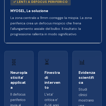
✅ LENTI A DEFOCUS PERIFERICO
MYOSEL, La soluzione
La zona centrale a 9mm corregge la miopia. La zona
periferica crea un defocus miopico che frena
l’allungamento assiale del bulbo. Il risultato: la
progressione rallenta in modo significativo.
🧬
⏳
📊
Neuropla
Finestra
Evidenza
sticita’
di
scientifi
applicat
interven
ca
a
to
Studi
Il defocus
L’eta’
clinici
periferico
critica e’
mostrano
invia al
6-14 anni,
una