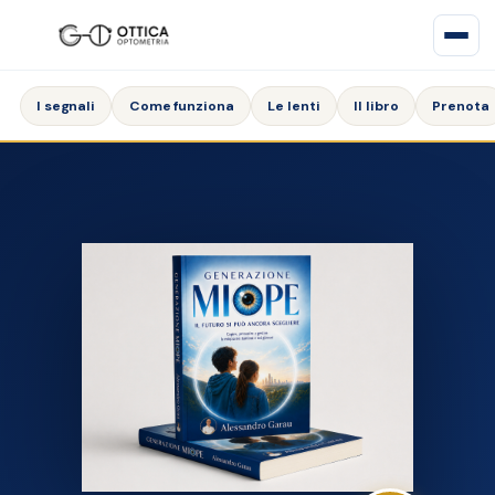
I segnali
Come funziona
Le lenti
Il libro
Prenota