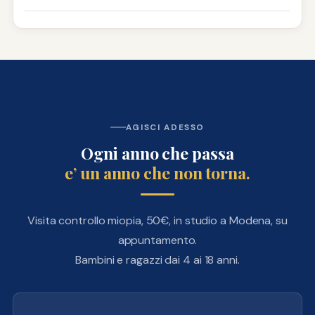
In genere la progressione rallenta significativamente
dalla maturita’ del ragazzo nella gestione delle LAC e
intorno ai 18-20 anni, quando l’occhio smette di
dalle abitudini di vita. Ne parliamo durante la visita.
crescere. Ma il danno strutturale accumulato negli anni
di progressione e’ permanente. Per questo e’
importante intervenire durante l’eta’ di crescita, non
aspettare che “si stabilizzi da sola”.
AGISCI ADESSO
Ogni anno che passa
e’ un anno che non torna.
Visita controllo miopia, 50€, in studio a Modena, su
appuntamento.
Bambini e ragazzi dai 4 ai 18 anni.