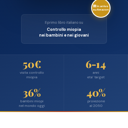
🆕 In arrivo
su Amazon
Il primo libro italiano su
Controllo miopia
nei bambini e nei giovani
50€
6-14
visita controllo
anni
miopia
eta’ target
36%
40%
bambini miopi
proiezione
nel mondo oggi
al 2050