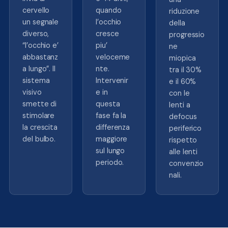
cervello
quando
riduzione
un segnale
l’occhio
della
diverso,
cresce
progressio
“l’occhio e’
piu’
ne
abbastanz
veloceme
miopica
a lungo”. Il
nte.
tra il 30%
sistema
Intervenir
e il 60%
visivo
e in
con le
smette di
questa
lenti a
stimolare
fase fa la
defocus
la crescita
differenza
periferico
del bulbo.
maggiore
rispetto
sul lungo
alle lenti
periodo.
convenzio
nali.