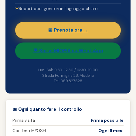
✶
Report per i genitori in linguaggio chiaro
📅 Prenota ora →
💬 Scrivi MIOPIA su WhatsApp
Lun-Sab 9:30-12:30 / 16:30-19:00
Strada Formigina 28, Modena
Tel: 059 827528
📅 Ogni quanto fare il controllo
Prima visita
Prima possibile
Con lenti MYOSEL
Ogni 6 mesi