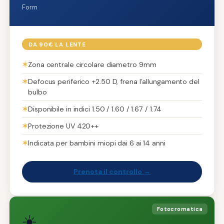
Form
DA 90€ LA LENTE
✶
Zona centrale circolare diametro 9mm
✶
Defocus periferico +2.50 D, frena l’allungamento del
bulbo
✶
Disponibile in indici 1.50 / 1.60 / 1.67 / 1.74
✶
Protezione UV 420++
✶
Indicata per bambini miopi dai 6 ai 14 anni
Prenota il controllo →
Fotocromatica
☀️