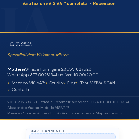
Valutazione VISIVA™ completa
·
Recensioni
Specialisti della Visione su Misura
Modena
Strada Formigina 28
059 827528
WhatsApp 377 5026154
Lun-Ven 15:00/20:00
Metodo VISIVA™
Studio
Blog
Test VISIVA SCAN
Contatti
2013-2026 © GT Ottica e Optometria Modena · P.IVA IT03681000364 ·
Alessandro Garau, Metodo VISIVA™
Privacy
·
Cookie
·
Accessibilità
·
Acquisti e recesso
·
Mappa del sito
SPAZIO ANNUNCIO