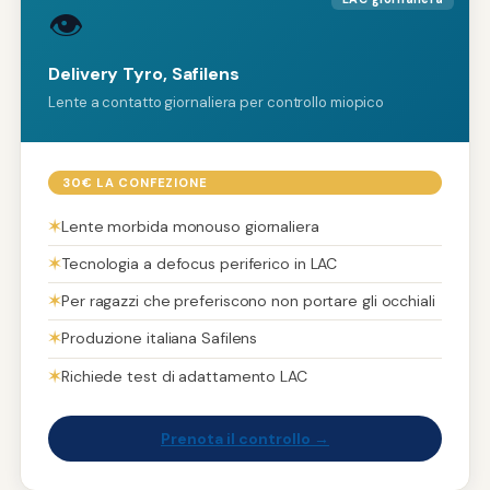
👁️
Delivery Tyro, Safilens
Lente a contatto giornaliera per controllo miopico
30€ LA CONFEZIONE
✶
Lente morbida monouso giornaliera
✶
Tecnologia a defocus periferico in LAC
✶
Per ragazzi che preferiscono non portare gli occhiali
✶
Produzione italiana Safilens
✶
Richiede test di adattamento LAC
Prenota il controllo →