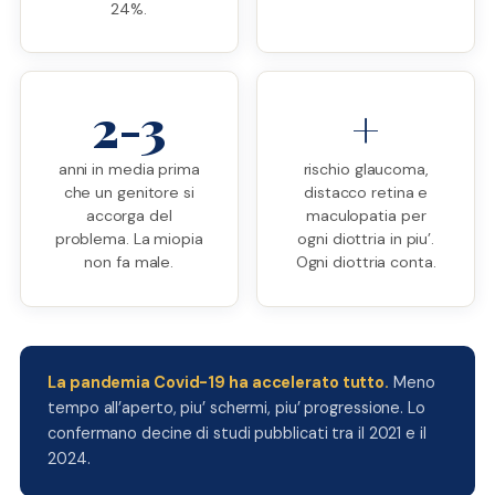
24%.
2-3
+
anni in media prima
rischio glaucoma,
che un genitore si
distacco retina e
accorga del
maculopatia per
problema. La miopia
ogni diottria in piu’.
non fa male.
Ogni diottria conta.
La pandemia Covid-19 ha accelerato tutto.
Meno
tempo all’aperto, piu’ schermi, piu’ progressione. Lo
confermano decine di studi pubblicati tra il 2021 e il
2024.