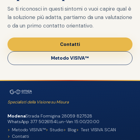
Se ti riconosci in questi sintomi o vuoi capire qual è
la soluzione più adatta, partiamo da una valutazione
o da un primo contatto orientativo.
Contatti
Metodo VISIVA™
Specialisti della Visione su Misura
Modena
Strada Formigina 28
059 827528
WhatsApp 377 5026154
Lun-Ven 15:00/20:00
Metodo VISIVA™
Studio
Blog
Test VISIVA SCAN
Contatti